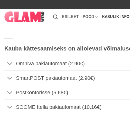
Skip
to
ESILEHT
POOD
KASULIK INFO
content
Kauba kättesaamiseks on allolevad võimalus
Omniva pakiautomaat (2.90€)
SmartPOST pakiautomaat (2,90€)
Postkontorisse (5,68€)
SOOME Itella pakiautomaat (10,16€)